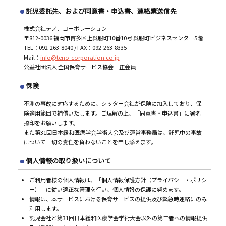
託児委託先、および同意書・申込書、連絡票送信先
株式会社テノ．コーポレーション
〒812-0036 福岡市博多区上呉服町10番10号 呉服町ビジネスセンター5階
TEL：092-263-8040 / FAX：092-263-8335
Mail：
info@teno-corporation.co.jp
公益社団法人 全国保育サービス協会 正会員
保険
不測の事故に対応するために、シッター会社が保険に加入しており、保
険適用範囲で補償いたします。ご理解の上、「同意書・申込書」に署名
捺印をお願いします。
また第31回日本緩和医療学会学術大会及び運営事務局は、託児中の事故
について一切の責任を負わないことを申し添えます。
個人情報の取り扱いについて
ご利用者様の個人情報は、「個人情報保護方針（プライバシー・ポリシ
ー）」に従い適正な管理を行い、個人情報の保護に努めます。
情報は、本サービスにおける保育サービスの提供及び緊急時連絡にのみ
利用します。
託児会社と第31回日本緩和医療学会学術大会以外の第三者への情報提供