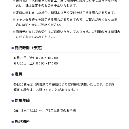
※保育場所・人材確保の都合上、受付期間中に託児のお申し込みがない場
合は、託児設定そのものを中止いたします。
※定員に達しました場合、期間より早く受付を終了する場合があります。
※キャンセル待ちを設定する場合がありますので、ご都合が悪くなった場
合には速やかにご連絡ください。
※当日予約なしでの受付はご遠慮いただいております。ご利用の方は期間内
に必ずお申し込みください。
託児時間（予定）
６月19日（金）8：00～18：00
６月20日（土）8：00～17：00
定員
各日20名程度（先着順で年齢層により定員数を調整いたします。定員を
超える場合は、お断りすることがあります。）
対象年齢
0歳（3ヶ月以上）～小学6年生までのお子様
託児場所