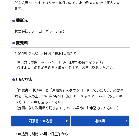
学会会場内 ※セキュリティ確保のため、お申込者にのみご案内いたし
ます。
委託先
株式会社テノ．コーポレーション
託児料
1,000円（税込）／日 お子様お1人あたり
※当日受付の際にネームカードのご提示が必要となります。
必ず本大会の参加申込をお済ませの上で、お申し込みください。
申込方法
「同意書・申込書」と「連絡票」をダウンロードしていただき、必要事
項をご記入の上、2026年6月5日（金）18：00までにE-mail（もしくは
FAX）にてお申し込みください。
（定員になり次第締め切りますので、お早めにお申込みください。）
同意書・申込書
連絡票
※申込受付開始は5月12日正午から