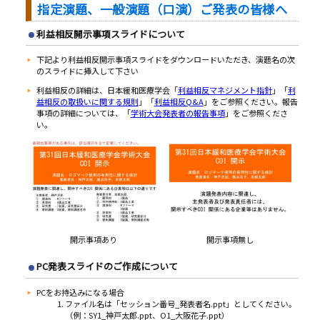
指定演題、一般演題（口演）ご発表の皆様へ
利益相反開示事項スライドについて
下記より利益相反開示事項スライドをダウンロードいただき、演題名の次
のスライドに挿入して下さい
利益相反の詳細は、日本緩和医療学会「
利益相反マネジメント指針
」「
利
益相反の取扱いに関する規則
」「
利益相反Q&A
」をご参照ください。報告
事項の詳細については、「
学術大会発表者の報告事項
」をご参照くださ
い。
開示事項あり
開示事項無し
PC発表スライドのご作成について
PCをお持込みになる場合
ファイル名は「セッション番号_発表者名.ppt」としてください。
（例：SY1_神戸太郎.ppt、O1_大阪花子.ppt）