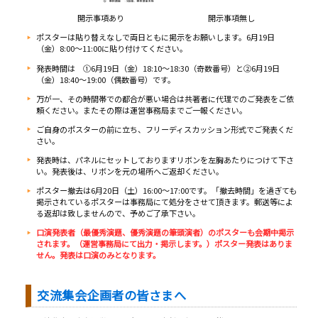
開示事項あり
開示事項無し
ポスターは貼り替えなしで両日ともに掲示をお願いします。6月19日
（金）8:00～11:00に貼り付けてください。
発表時間は ①6月19日（金）18:10～18:30（奇数番号）と②6月19日
（金）18:40～19:00（偶数番号）です。
万が一、その時間帯での都合が悪い場合は共著者に代理でのご発表をご依
頼ください。またその際は運営事務局までご一報ください。
ご自身のポスターの前に立ち、フリーディスカッション形式でご発表くだ
さい。
発表時は、パネルにセットしておりますリボンを左胸あたりにつけて下さ
い。発表後は、リボンを元の場所へご返却ください。
ポスター撤去は6月20日（土）16:00～17:00です。「撤去時間」を過ぎても
掲示されているポスターは事務局にて処分をさせて頂きます。郵送等によ
る返却は致しませんので、予めご了承下さい。
口演発表者（最優秀演題、優秀演題の筆頭演者）のポスターも会期中掲示
されます。（運営事務局にて出力・掲示します。）ポスター発表はありま
せん。発表は口演のみとなります。
交流集会企画者の皆さまへ