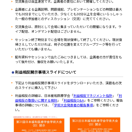
交流集会は自主運営です。企画者の責任において開催してください。
企画者による企画説明、問題提起、プレゼンテーションなどの時間は最大
でも30分までにしていただき、少なくとも30分以上を会場にいらっしゃっ
た一般の参加者とのディスカッション（交流）に充ててください。
交流集会は、原則として会場に集まっていただいての開催になります。ラ
イブ配信、オンデマンド配信はございません。
セッション終了時刻までに会場を現状復帰して終了してください。現状復
帰さえしていただければ、椅子の位置を変えてグループワーク等を行って
いただいても構いません。
配布資料やセッションで出たごみにつきましては、企画者の方が責任をも
って後片付け、撤収をお願いいたします。
利益相反開示事項スライドについて
下記より利益相反開示事項スライドをダウンロードいただき、演題名の次
のスライドに挿入して下さい
利益相反の詳細は、日本緩和医療学会「
利益相反マネジメント指針
」「
利
益相反の取扱いに関する規則
」「
利益相反Q&A
」をご参照ください。報告
事項の詳細については、「
学術大会発表者の報告事項
」をご参照くださ
い。