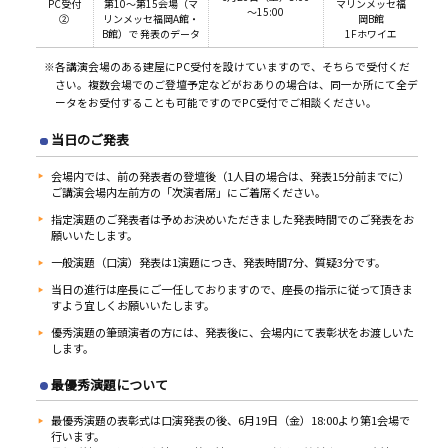
PC受付
第10～第15会場（マ
マリンメッセ福
～15:00
②
リンメッセ福岡A館・
岡B館
B館）で 発表のデータ
1Fホワイエ
※各講演会場のある建屋にPC受付を設けていますので、そちらで受付くだ
さい。複数会場でのご登壇予定などがおありの場合は、同一か所にて全デ
ータをお受付することも可能ですのでPC受付でご相談ください。
当日のご発表
会場内では、前の発表者の登壇後（1人目の場合は、発表15分前までに）
ご講演会場内左前方の「次演者席」にご着席ください。
指定演題のご発表者は予めお決めいただきました発表時間でのご発表をお
願いいたします。
一般演題（口演）発表は1演題につき、発表時間7分、質疑3分です。
当日の進行は座長にご一任しておりますので、座長の指示に従って頂きま
すよう宜しくお願いいたします。
優秀演題の筆頭演者の方には、発表後に、会場内にて表彰状をお渡しいた
します。
最優秀演題について
最優秀演題の表彰式は口演発表の後、6月19日（金）18:00より第1会場で
行います。