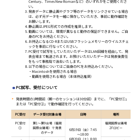
Century、Times New Romanなど）のいずれかをご使用くださ
い。
発表データに静止画やグラフ等のデータをリンクさせている場合
は、必ず元データを一緒に保存していただき、事前に動作確認を
お願いします。
静止画はJPEG形式での作成を推奨します。
動画については、環境が異なると動作の保証ができません。ご自
身のPCをお持込ください。
お持込になるCD-RまたはUSBフラッシュメモリーのウイルスチェ
ックを事前に行なってください。
PC受付で試写をしていただいたデータはLAN回線を経由して、発
表会場まで転送されます。お預けいただいたデータは発表後責任
をもって事務局で消去いたします。
以下の場合についてはご自身のPCをお持込みください。
・Macintoshを使用される場合
・動画を使用される場合（本体持込推奨）
PC試写、受付について
発表時間の1時間前（朝一のセッションは30分前）までに、「PC受付①」
または「PC受付②」で動作確認を行ってください。
PC
受付
データ受付対象会場
日時
場所
PC受付
第1～第9会場（福岡
福岡国際会議場
①
国際会議場）で 発表
2Fロビー
6月19日（金）7:45
のデータ
～18:00
6月20日（土）8:00