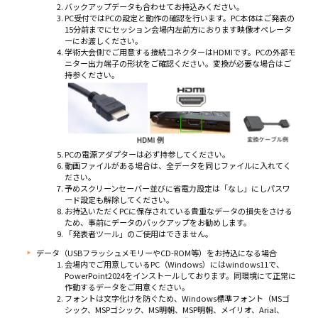
バックアップデータも合わせてお持込みください。
PC受付ではPCの設定と動作の確認を行います。PC本体はご発表の
15分前までにセッション会場内左前方におります映像オペレータ
ーにお渡しください。
学術大会側でご用意する接続コネクターはHDMIです。PCの外部モ
ニター出力端子の形状をご確認ください。変換が必要な場合はご
持参ください。
PCの電源アダプターは必ず持参してください。
動画ファイルがある場合は、全データを同じファイルに入れてく
ださい。
予めスクリーンセーバー並びに省電力設定は「なし」にしパスワ
ード設定も解除してください。
お持込いただくPCに保存されている貴重なデータの損失をさける
ため、事前にデータのバックアップをお勧めします。
「発表者ツール」のご使用はできません。
データ（USBフラッシュメモリーやCD-ROM等）をお持込になる場合
会場内でご用意しているPC（Windows）にはwindows11で、
PowerPoint2024をインストールしております。同環境にて正常に
作動するデータをご用意ください。
フォントは文字化けを防ぐため、Windows標準フォント（MSゴ
シック、MSPゴシック、MS明朝、MSP明朝、メイリオ、Arial、