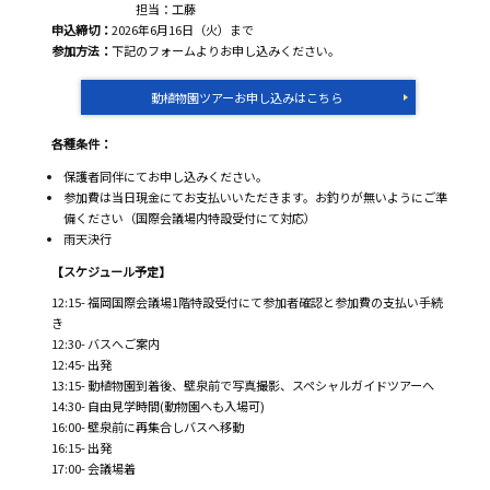
担当：工藤
申込締切：
2026年6月16日（火）まで
参加方法：
下記のフォームよりお申し込みください。
動植物園ツアーお申し込みはこちら
各種条件：
保護者同伴にてお申し込みください。
参加費は当日現金にてお支払いいただきます。お釣りが無いようにご準
備ください（国際会議場内特設受付にて対応）
雨天決行
【スケジュール予定】
12:15- 福岡国際会議場1階特設受付にて参加者確認と参加費の支払い手続
き
12:30- バスへご案内
12:45- 出発
13:15- 動植物園到着後、壁泉前で写真撮影、スペシャルガイドツアーへ
14:30- 自由見学時間(動物園へも入場可)
16:00- 壁泉前に再集合しバスへ移動
16:15- 出発
17:00- 会議場着