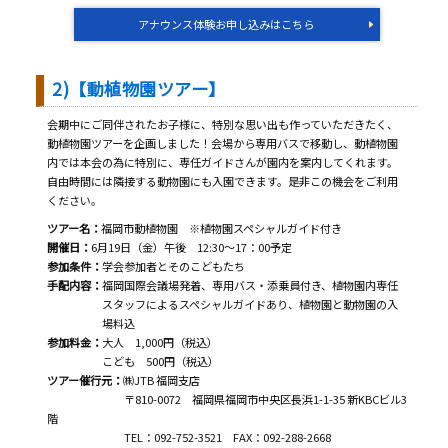
アナウンス体験お申し込みはこちら
2)【動植物園ツアー】
会期中にご同伴されたお子様に、特別な思い出も作っていただきたく、
動植物園ツアーを企画しました！会場から専用バスで移動し、動植物園
内では本会の為に特別に、専任ガイドさんが園内を案内してくれます。
自由時間には隣接する動物園にも入園できます。是非この機会をご利用
ください。
ツアー名：
福岡市動植物園 ※植物園スペシャルガイド付き
開催日：
6月19日（金）午後 12:30～17：00予定
参加条件：
学会参加者とそのこどもたち
手配内容：
福岡国際会議場発着、専用バス・添乗員付き、植物園内専任
スタッフによるスペシャルガイドあり、植物園と動物園の入
場料込
参加料金：
大人 1,000円（税込）
こども 500円（税込）
ツアー催行元：
㈱JTB 福岡支店
〒810-0072 福岡県福岡市中央区長浜1-1-35 新KBCビル3
階
TEL：092-752-3521 FAX：092-288-2668