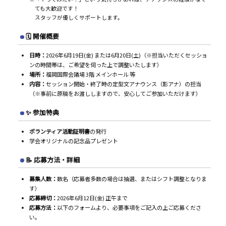
ても大歓迎です！
スタッフが優しくサポートします。
🗓️ 開催概要
日時：
2026年6月19日(金) または6月20日(土)（※担当いただくセッショ
ンの時間帯は、ご希望を伺った上で調整いたします）
場所：
福岡国際会議場 3階 メインホール 等
内容：
セッション開始・終了時の定型文アナウンス（影アナ）の担当
（※事前に原稿をお渡ししますので、安心してご参加いただけます）
✨ 参加特典
ボランティア活動証明書
の発行
学会オリジナルの記念品プレゼント
📝 応募方法・詳細
募集人数：
数名（応募者多数の場合は抽選、またはシフト調整となりま
す）
応募締切：
2026年6月12日(金) 正午まで
応募方法：
以下のフォームより、必要事項をご記入の上ご応募くださ
い。