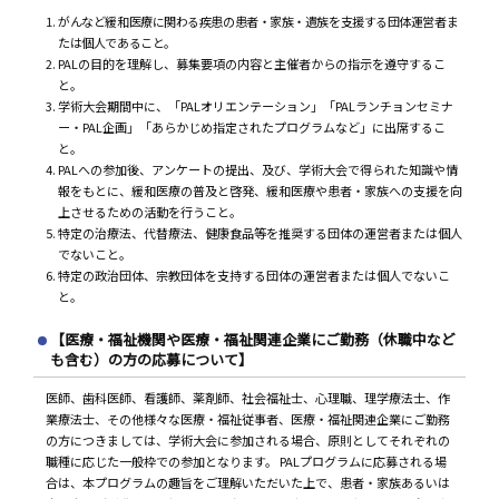
がんなど緩和医療に関わる疾患の患者・家族・遺族を支援する団体運営者ま
たは個人であること。
PALの目的を理解し、募集要項の内容と主催者からの指示を遵守するこ
と。
学術大会期間中に、「PALオリエンテーション」「PALランチョンセミナ
ー・PAL企画」「あらかじめ指定されたプログラムなど」に出席するこ
と。
PALへの参加後、アンケートの提出、及び、学術大会で得られた知識や情
報をもとに、緩和医療の普及と啓発、緩和医療や患者・家族への支援を向
上させるための活動を行うこと。
特定の治療法、代替療法、健康食品等を推奨する団体の運営者または個人
でないこと。
特定の政治団体、宗教団体を支持する団体の運営者または個人でないこ
と。
【医療・福祉機関や医療・福祉関連企業にご勤務（休職中など
も含む）の方の応募について】
医師、歯科医師、看護師、薬剤師、社会福祉士、心理職、理学療法士、作
業療法士、その他様々な医療・福祉従事者、医療・福祉関連企業にご勤務
の方につきましては、学術大会に参加される場合、原則としてそれぞれの
職種に応じた一般枠での参加となります。 PALプログラムに応募される場
合は、本プログラムの趣旨をご理解いただいた上で、患者・家族あるいは