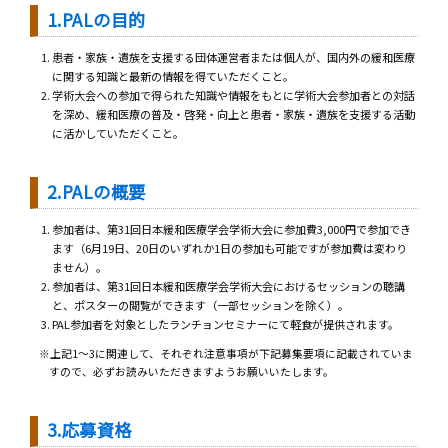
1.PALの目的
患者・家族・遺族を支援する団体運営者または個人が、国内外の緩和医療
に関する知識と最新の情報を得ていただくこと。
学術大会への参加で得られた知識や情報をもとに学術大会参加者との対話
を深め、緩和医療の普及・啓発・向上と患者・家族・遺族を支援する活動
に活かしていただくこと。
2.PALの概要
参加者は、第31回日本緩和医療学会学術大会に参加費3,000円で参加でき
ます（6月19日、20日のいずれか1日の参加も可能ですが参加費は変わり
ません）。
参加者は、第31回日本緩和医療学会学術大会におけるセッションの聴講
と、ポスターの閲覧ができます（一部セッションを除く）。
PAL参加者を対象としたランチョンセミナーにて軽食が提供されます。
※上記1～3に関連して、それぞれ注意事項が下記募集要項に記載されていま
すので、必ずお読みいただきますようお願いいたします。
3.応募資格