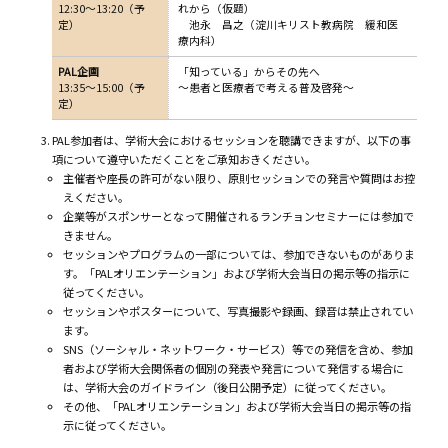
12:30～13:20（予
れから（仮題）
定）
池永 昌之（淀川キリスト教病院 緩和医
療内科）
PAL企画
「知っている」からその先へ
13:35～15:00（予
～患者と医療者で考える普及啓発～
定）
PAL参加者は、学術大会におけるセッションを聴講できますが、以下の事
項について遵守いただくことをご承知おきください。
主催者や座長の許可がない限り、原則セッションでの発言や質問はお控
えください。
企業等がスポンサーとなって開催されるランチョンセミナーには参加で
きません。
セッションやプログラムの一部については、参加できないものがありま
す。「PALオリエンテーション」および学術大会当日の掲示等の指示に
従ってください。
セッションやポスターについて、写真撮影や録画、録音は禁止されてい
ます。
SNS（ソーシャル・ネットワーク・サービス）等での発信を含め、参加
者および学術大会関係者の個別の発表や発言について発信する場合に
は、学術大会のガイドライン（後日公開予定）に従ってください。
その他、「PALオリエンテーション」および学術大会当日の掲示等の指
示に従ってください。