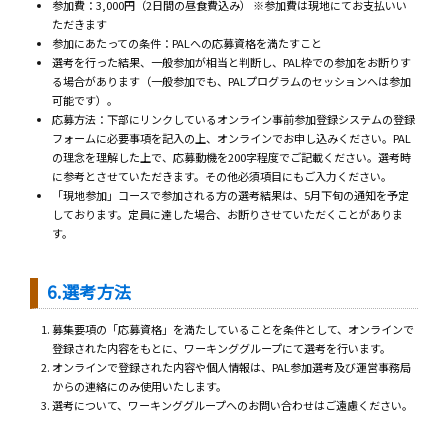
参加費：3,000円（2日間の昼食費込み） ※参加費は現地にてお支払いい
ただきます
参加にあたっての条件：PALへの応募資格を満たすこと
選考を行った結果、一般参加が相当と判断し、PAL枠での参加をお断りす
る場合があります（一般参加でも、PALプログラムのセッションへは参加
可能です）。
応募方法：下部にリンクしているオンライン事前参加登録システムの登録
フォームに必要事項を記入の上、オンラインでお申し込みください。PAL
の理念を理解した上で、応募動機を200字程度でご記載ください。選考時
に参考とさせていただきます。その他必須項目にもご入力ください。
「現地参加」コースで参加される方の選考結果は、5月下旬の通知を予定
しております。定員に達した場合、お断りさせていただくことがありま
す。
6.選考方法
募集要項の「応募資格」を満たしていることを条件として、オンラインで
登録された内容をもとに、ワーキンググループにて選考を行います。
オンラインで登録された内容や個人情報は、PAL参加選考及び運営事務局
からの連絡にのみ使用いたします。
選考について、ワーキンググループへのお問い合わせはご遠慮ください。