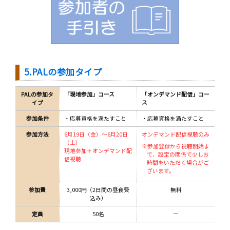
5.PALの参加タイプ
PALの参加タ
「現地参加」コース
「オンデマンド配信」コー
イプ
ス
参加条件
・応募資格を満たすこと
・応募資格を満たすこと
参加方法
6月19日（金）～6月20日
オンデマンド配信視聴のみ
（土）
※参加登録から視聴開始ま
現地参加＋オンデマンド配
で、設定の関係で少しお
信視聴
時間をいただく場合がご
ざいます。
参加費
3,000円（2日間の昼食費
無料
込み）
定員
50名
ー