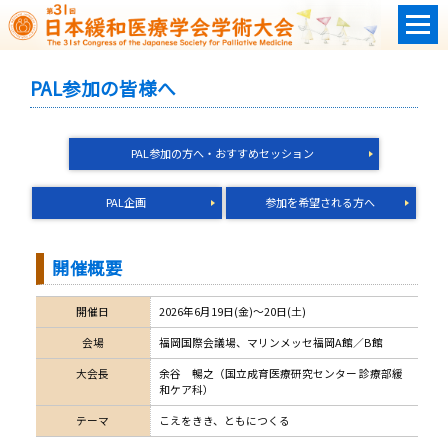
PAL参加の皆様へ
PAL参加の方へ・おすすめセッション
PAL企画
参加を希望される方へ
開催概要
開催日
2026年6月19日(金)～20日(土)
会場
福岡国際会議場、マリンメッセ福岡A館／B館
大会長
余谷 暢之（国立成育医療研究センター 診療部緩
和ケア科）
テーマ
こえをきき、ともにつくる