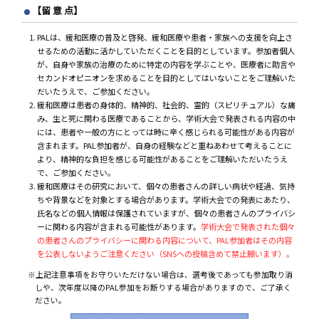
【留 意 点】
PALは、緩和医療の普及と啓発、緩和医療や患者・家族への支援を向上さ
せるための活動に活かしていただくことを目的としています。参加者個人
が、自身や家族の治療のために特定の内容を学ぶことや、医療者に助言や
セカンドオピニオンを求めることを目的としてはいないことをご理解いた
だいたうえで、ご参加ください。
緩和医療は患者の身体的、精神的、社会的、霊的（スピリチュアル）な痛
み、生と死に関わる医療であることから、学術大会で発表される内容の中
には、患者や一般の方にとっては時に辛く感じられる可能性がある内容が
含まれます。PAL参加者が、自身の経験などと重ねあわせて考えることに
より、精神的な負担を感じる可能性があることをご理解いただいたうえ
で、ご参加ください。
緩和医療はその研究において、個々の患者さんの詳しい病状や経過、気持
ちや背景などを対象とする場合があります。学術大会での発表にあたり、
氏名などの個人情報は保護されていますが、個々の患者さんのプライバシ
ーに関わる内容が含まれる可能性があります。
学術大会で発表された個々
の患者さんのプライバシーに関わる内容について、PAL参加者はその内容
を公表しないようご注意ください（SNSへの投稿含めて禁止願います）。
※上記注意事項をお守りいただけない場合は、選考後であっても参加取り消
しや、次年度以降のPAL参加をお断りする場合がありますので、ご了承く
ださい。