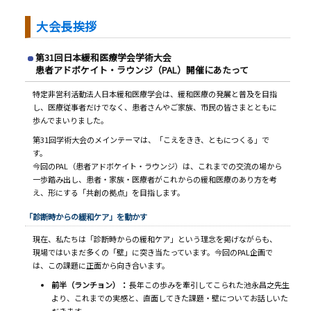
大会長挨拶
第31回日本緩和医療学会学術大会
患者アドボケイト・ラウンジ（PAL）開催にあたって
特定非営利活動法人日本緩和医療学会は、緩和医療の発展と普及を目指
し、医療従事者だけでなく、患者さんやご家族、市民の皆さまとともに
歩んでまいりました。
第31回学術大会のメインテーマは、「こえをきき、ともにつくる」で
す。
今回のPAL（患者アドボケイト・ラウンジ）は、これまでの交流の場から
一歩踏み出し、患者・家族・医療者がこれからの緩和医療のあり方を考
え、形にする「共創の拠点」を目指します。
「診断時からの緩和ケア」を動かす
現在、私たちは「診断時からの緩和ケア」という理念を掲げながらも、
現場ではいまだ多くの「壁」に突き当たっています。今回のPAL企画で
は、この課題に正面から向き合います。
前半（ランチョン）：
長年この歩みを牽引してこられた池永昌之先生
より、これまでの実感と、直面してきた課題・壁についてお話しいた
だきます。