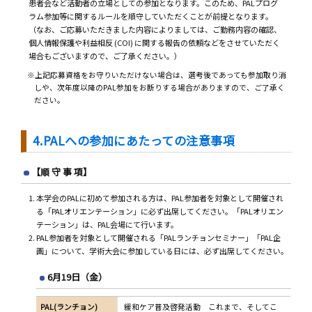
患者会など活動者の立場としての参加となります。このため、PALプログ
ラム参加等に関するルールを順守していただくことが前提となります。
（なお、ご応募いただきました内容によりましては、ご勤務内容の確認、
個人情報保護や利益相反 (COI) に関する報告の依頼などをさせていただく
場合もございますので、ご了承ください。）
※上記応募資格をお守りいただけない場合は、選考後であっても参加取り消
しや、次年度以降のPAL参加をお断りする場合がありますので、ご了承く
ださい。
4.PALへの参加にあたっての注意事項
【順 守 事 項】
本学会のPALに初めて参加される方は、PAL参加者を対象として開催され
る「PALオリエンテーション」に必ず出席してください。「PALオリエン
テーション」は、PAL会場にて行います。
PAL参加者を対象として開催される「PALランチョンセミナー」「PAL企
画」について、学術大会に参加している日には、必ず出席してください。
6月19日（金）
PAL(ランチョン)
緩和ケア普及啓発活動 これまで、そしてこ