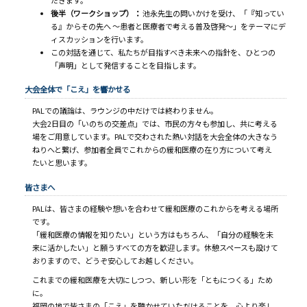
後半（ワークショップ）：
池永先生の問いかけを受け、「『知ってい
る』からその先へ 〜患者と医療者で考える普及啓発〜」をテーマにデ
ィスカッションを行います。
この対話を通じて、私たちが目指すべき未来への指針を、ひとつの
「声明」として発信することを目指します。
大会全体で「こえ」を響かせる
PALでの議論は、ラウンジの中だけでは終わりません。
大会2日目の「いのちの交差点」では、市民の方々も参加し、共に考える
場をご用意しています。PALで交わされた熱い対話を大会全体の大きなう
ねりへと繋げ、参加者全員でこれからの緩和医療の在り方について考え
たいと思います。
皆さまへ
PALは、皆さまの経験や想いを合わせて緩和医療のこれからを考える場所
です。
「緩和医療の情報を知りたい」という方はもちろん、「自分の経験を未
来に活かしたい」と願うすべての方を歓迎します。休憩スペースも設けて
おりますので、どうぞ安心してお越しください。
これまでの緩和医療を大切にしつつ、新しい形を「ともにつくる」ため
に。
福岡の地で皆さまの「こえ」を聴かせていただけることを、心より楽し