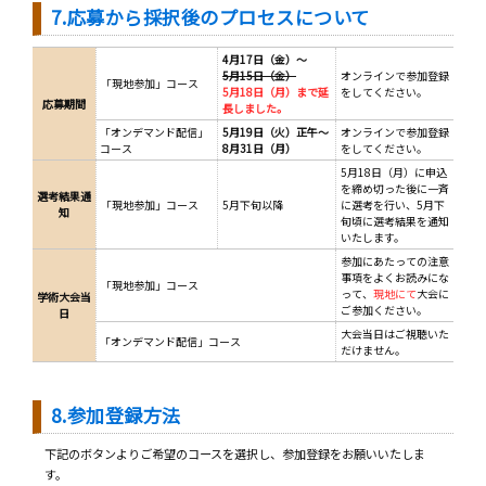
7.応募から採択後のプロセスについて
4月17日（金）～
5月15日（金）
オンラインで参加登録
「現地参加」コース
5月18日（月）まで延
をしてください。
応募期間
長しました。
「オンデマンド配信」
5月19日（火）正午～
オンラインで参加登録
コース
8月31日（月）
をしてください。
5月18日（月）に申込
を締め切った後に一斉
選考結果通
「現地参加」コース
5月下旬以降
に選考を行い、5月下
知
旬頃に選考結果を通知
いたします。
参加にあたっての注意
事項をよくお読みにな
「現地参加」コース
って、
現地にて
大会に
学術大会当
ご参加ください。
日
大会当日はご視聴いた
「オンデマンド配信」コース
だけません。
8.参加登録方法
下記のボタンよりご希望のコースを選択し、参加登録をお願いいたしま
す。