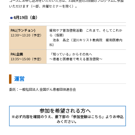
コースにお申し込みをいただいた方は、31回大会の2日間のプログラムに参加
いただけます（一部、共催セミナーを除く）。
6月19日（金）
PAL(ランチョン)
緩和ケア普及啓発活動 これまで、そしてこれか
12:30～13:20（予定）
ら（仮題）
池永 昌之（淀川キリスト教病院 緩和医療内
科）
PAL企画
「知っている」からその先へ
13:35～15:00（予定）
～患者と医療者で考える普及啓発～
運営
委託：一般社団法人 全国がん患者団体連合会
参加を希望される方へ
※必ず内容を確認のうえ、最下部の「参加登録はこちら」よりお申込
みください。